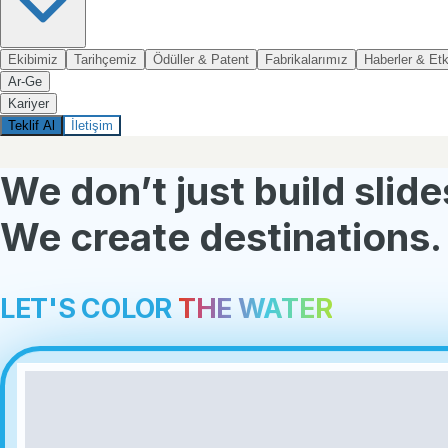
Ekibimiz
Tarihçemiz
Ödüller & Patent
Fabrikalarımız
Haberler & Etki
Ar-Ge
Kariyer
Teklif Al
İletişim
We don’t just build slide
We create destinations.
L
E
T
'
S
C
O
L
O
R
THE
WATER