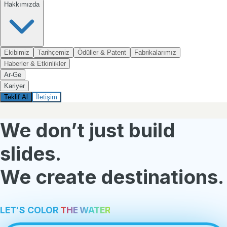
Hakkımızda
Ekibimiz
Tarihçemiz
Ödüller & Patent
Fabrikalarımız
Haberler & Etkinlikler
Ar-Ge
Kariyer
Teklif Al
İletişim
We don’t just build
slides.
We create destinations.
L
E
T
'
S
C
O
L
O
R
THE
WATER