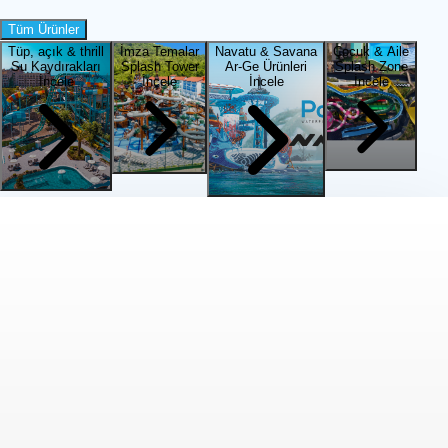
Tüm Ürünler
Tüp, açık & thrill
İmza Temalar
Navatu & Savana
Çocuk & Aile
Su Kaydırakları
Splash Tower
Ar-Ge Ürünleri
Splash Zone
İncele
İncele
İncele
İncele