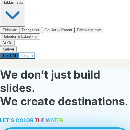
Hakkımızda
Ekibimiz
Tarihçemiz
Ödüller & Patent
Fabrikalarımız
Haberler & Etkinlikler
Ar-Ge
Kariyer
Teklif Al
İletişim
We don’t just build
slides.
We create destinations.
L
E
T
'
S
C
O
L
O
R
THE
WATER