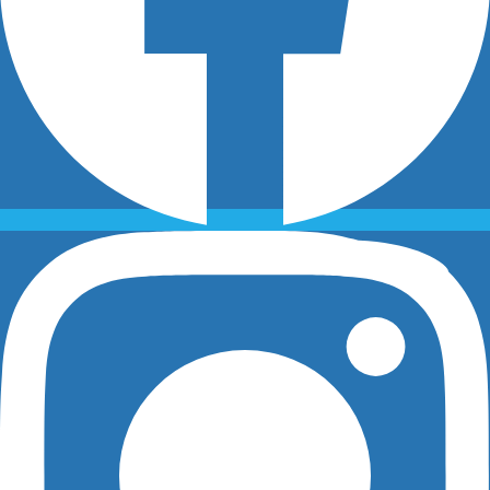
Projenizi Birlikte Tasarlayalım
Hayalinizdeki su parkını
hayata geçiriyoruz
Dünyanın dört bir yanındaki su parklarında hayatı
renklendiriyoruz. Sıradaki projeniz için bizimle iletişime
geçin.
Hemen Teklif Al
Projelerimizi İncele