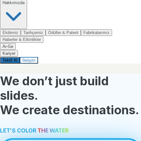
Hakkımızda
Ekibimiz
Tarihçemiz
Ödüller & Patent
Fabrikalarımız
Haberler & Etkinlikler
Ar-Ge
Kariyer
Teklif Al
İletişim
We don’t just build
slides.
We create destinations.
L
E
T
'
S
C
O
L
O
R
THE
WATER