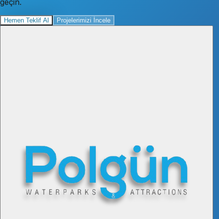
Sürdürülebilir
Çevre dostu tasarım
Hakkımızda
Referanslarımız
Dünyaca ünlü markalar
bize güveniyor