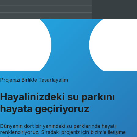
Neden Polgün?
20+ yıllık deneyimle ikonik su parkı
deneyimleri yaratıyoruz
Polgün, su parkı projelerinde tasarım, mühendislik, üretim
ve uygulama süreçlerini tek çatı altında yöneten güçlü bir
çözüm ortağıdır. Yirmi yılı aşkın sektör tecrübemiz, yüksek
üretim kapasitemiz ve uluslararası proje deneyimimizle, her
ölçekte projeye güvenilir, yenilikçi ve sürdürülebilir
çözümler sunuyoruz. Estetik, güvenlik, kalite ve
operasyonel verimliliği bir araya getirerek, markalara ve
yatırımcılara uzun vadeli değer katan özgün su parkı
deneyimleri tasarlıyor ve hayata geçiriyoruz.
Tam Hizmet
Tasarım & üretim & montaj
70+ Ülke
Global deneyim
ISO Kalitesi
Sertifikalı üretim