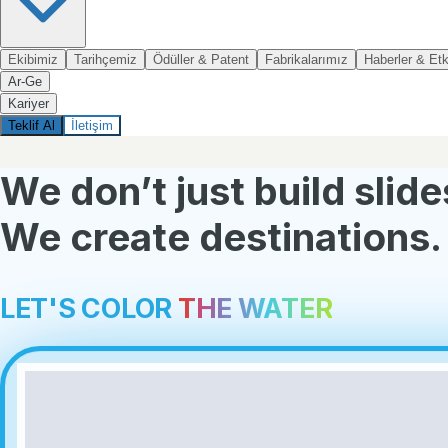
Ekibimiz
Tarihçemiz
Ödüller & Patent
Fabrikalarımız
Haberler & Etki
Ar-Ge
Kariyer
Teklif Al
İletişim
We don’t just build slide
We create destinations.
L
E
T
'
S
C
O
L
O
R
THE
WATER